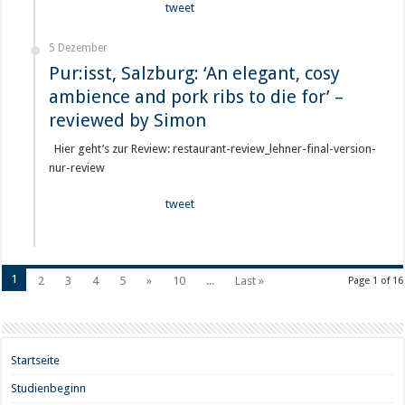
tweet
5 Dezember
Pur:isst, Salzburg: ‘An elegant, cosy
ambience and pork ribs to die for’ –
reviewed by Simon
Hier geht’s zur Review: restaurant-review_lehner-final-version-
nur-review
tweet
1
2
3
4
5
»
10
...
Last »
Page 1 of 16
Startseite
Studienbeginn