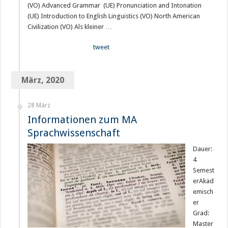
(VO) Advanced Grammar (UE) Pronunciation and Intonation
(UE) Introduction to English Linguistics (VO) North American
Civilization (VO) Als kleiner …
tweet
März, 2020
28 März
Informationen zum MA
Sprachwissenschaft
Dauer:
4
Semest
erAkad
emisch
er
Grad:
Master