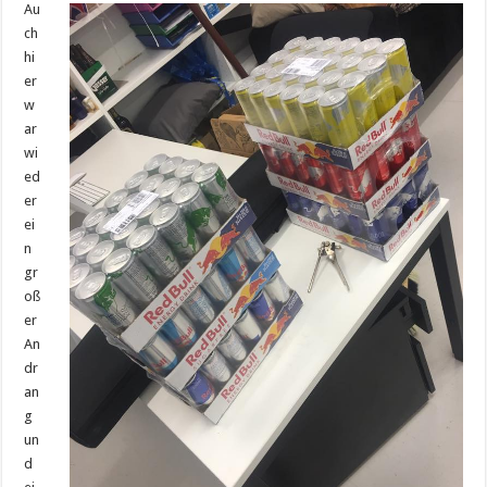
Au
ch
hi
er
w
ar
wi
ed
er
ei
n
gr
oß
er
An
dr
an
g
un
d