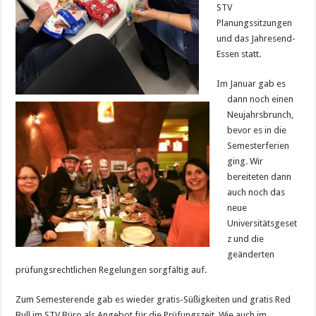
STV
Planungssitzungen
und das Jahresend-
Essen statt.
Im Januar gab es
dann noch einen
Neujahrsbrunch,
bevor es in die
Semesterferien
ging. Wir
bereiteten dann
auch noch das
neue
Universitätsgeset
z und die
geänderten
prüfungsrechtlichen Regelungen sorgfältig auf.
Zum Semesterende gab es wieder gratis-Süßigkeiten und gratis Red
Bull im STV Büro als Angebot für die Prüfungszeit. Wie auch im