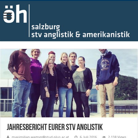
Jahresbericht eurer STV Anglistik
maximilian.wagner@stud.plus.ac.at
6. Juli 2016
2,138 Views