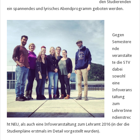
den Studierenden
ein spannendes und lyrisches Abendprogramm geboten werden.
Gegen
Semestere
nde
veranstalte
te die STV
dabei
sowohl
eine
Infoverans
taltung
zum
LehrerInne
ndienstrec
ht NEU, als auch eine Infoveranstaltung zum Lehramt 2016 (in der die
Studienpläne erstmals im Detail vorgestellt wurden).