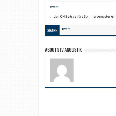
tweet
…den ÖH Beitrag fürs Sommersemester einz
tweet
Share
About STV Anglistik