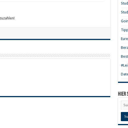
Stu
Stud
uzahlen!
Goi
Tipp
Eure
Bera
Best
#Lei
Date
Hier 