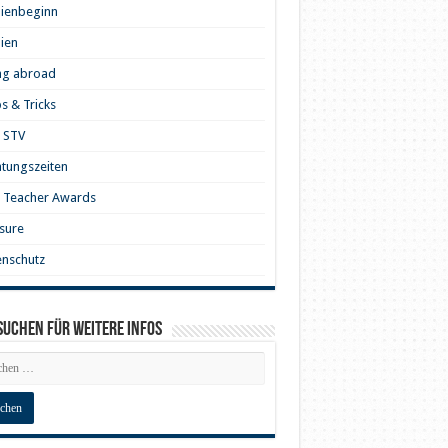
dienbeginn
ien
ng abroad
s & Tricks
 STV
tungszeiten
 Teacher Awards
sure
nschutz
Suchen für weitere Infos