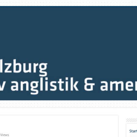
Star
 Views